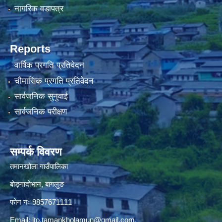
नागरिक वडापत्र
Reports
वार्षिक प्रगति प्रतिवेदन
चौमासिक प्रगति प्रतिवेदन
सार्वजनिक सुनुवाई
सार्वजनिक परीक्षण
सम्पर्क विवरण
तमानखोला गाउँपालिका
बोङ्गादोभान, बागलुङ
फोन नंः 9857671111
Email:
ito.tamankholamun@gmail.com
,