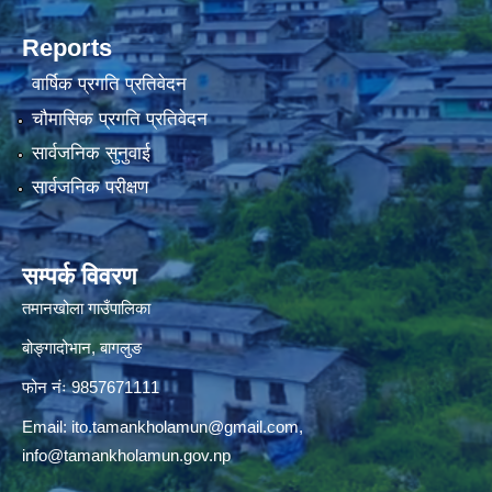
Reports
वार्षिक प्रगति प्रतिवेदन
चौमासिक प्रगति प्रतिवेदन
सार्वजनिक सुनुवाई
सार्वजनिक परीक्षण
सम्पर्क विवरण
तमानखोला गाउँपालिका
बोङ्गादोभान, बागलुङ
फोन नंः 9857671111
Email:
ito.tamankholamun@gmail.com
,
info@tamankholamun.gov.np