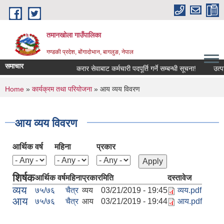
Skip to main content
तमानखोला गाउँपालिका
गण्डकी प्रदेश, बोंगादोभान, बागलुङ, नेपाल
समाचार
करार सेवाबाट कर्मचारी पदपूर्ति गर्ने सम्बन्धी सूचना!
उत्पादनम
You are here
Home
»
कार्यक्रम तथा परियोजना
» आय व्यय विवरण
आय व्यय विवरण
आर्थिक वर्ष
महिना
प्रकार
शिर्षक
आर्थिक वर्ष
महिना
प्रकार
मिति
दस्तावेज
व्यय
७५/७६
चैत्र
व्यय
03/21/2019 - 19:45
व्यय.pdf
आय
७५/७६
चैत्र
आय
03/21/2019 - 19:44
आय.pdf