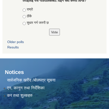
तपाईलाई यस गाउँपालिकाबाट दिइने सेवा कस्तो लाग्छ?
Choices
राम्राे
ठीकै
सुधार गर्न जरुरी छ
Older polls
Results
Notices
सार्वजनिक खरीद /बोलपत्र सूचना
एन, कानुन तथा निर्देशिका
कर तथा शुल्कहरु