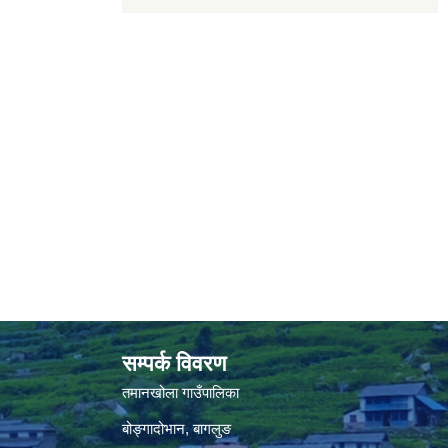
सम्पर्क विवरण
तमानखोला गाउँपालिका
बोङ्गादोभान, बागलुङ