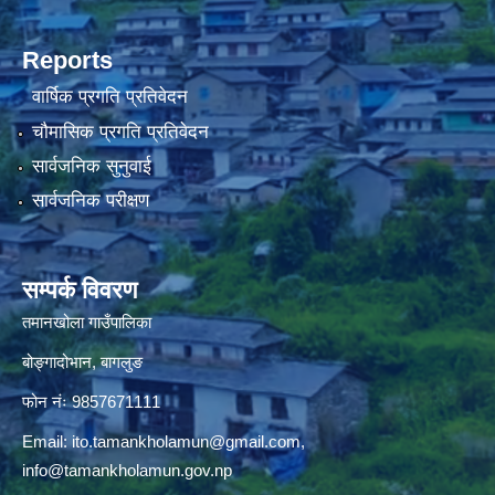
Reports
वार्षिक प्रगति प्रतिवेदन
चौमासिक प्रगति प्रतिवेदन
सार्वजनिक सुनुवाई
सार्वजनिक परीक्षण
सम्पर्क विवरण
तमानखोला गाउँपालिका
बोङ्गादोभान, बागलुङ
फोन नंः 9857671111
Email:
ito.tamankholamun@gmail.com
,
info@tamankholamun.gov.np