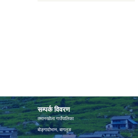
सम्पर्क विवरण
तमानखोला गाउँपालिका
बोङ्गादोभान, बागलुङ