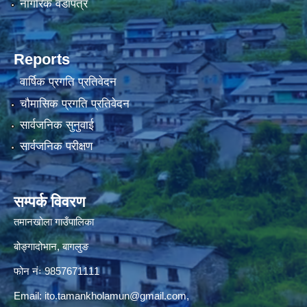
नागरिक वडापत्र
Reports
वार्षिक प्रगति प्रतिवेदन
चौमासिक प्रगति प्रतिवेदन
सार्वजनिक सुनुवाई
सार्वजनिक परीक्षण
सम्पर्क विवरण
तमानखोला गाउँपालिका
बोङ्गादोभान, बागलुङ
फोन नंः 9857671111
Email:
ito.tamankholamun@gmail.com
,