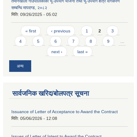
तमानखोला गाउँपालिकाको भू-उपयोग योजना तथा भू-उपयोग क्षेत्र वर्गिकरण
सम्बन्धि मापदण्ड, २०८२
मिति:
09/26/2025 - 05:02
Pages
« first
‹ previous
1
2
3
4
5
6
7
8
9
…
next ›
last »
अन्य
सार्वजनिक खरिद/बोलपत्र सूचना
Issuance of Letter of Acceptance to Award the Contract
मिति:
05/06/2026 - 12:08
Issues of Letter of Intent to Award the Contract