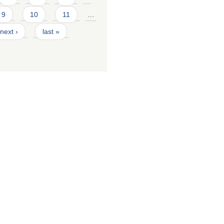
9
10
11
…
next ›
last »