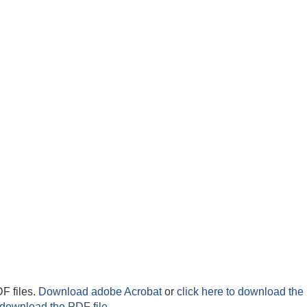
F files.
Download adobe Acrobat
or
click here to download the 
 download the PDF file.