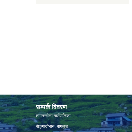
सम्पर्क विवरण
तमानखोला गाउँपालिका
बोङ्गादोभान, बागलुङ