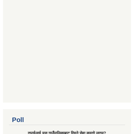
Poll
तपाईलाई यस गाउँपालिकाबाट दिइने सेवा कस्तो लाग्छ?