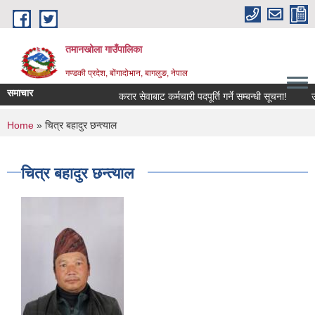
Skip to main content
तमानखोला गाउँपालिका
गण्डकी प्रदेश, बोंगादोभान, बागलुङ, नेपाल
समाचार
करार सेवाबाट कर्मचारी पदपूर्ति गर्ने सम्बन्धी सूचना!
उत्पा
You are here
Home
» चित्र बहादुर छन्त्याल
चित्र बहादुर छन्त्याल