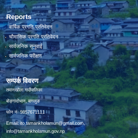
Reports
वार्षिक प्रगति प्रतिवेदन
चौमासिक प्रगति प्रतिवेदन
सार्वजनिक सुनुवाई
सार्वजनिक परीक्षण
सम्पर्क विवरण
तमानखोला गाउँपालिका
बोङ्गादोभान, बागलुङ
फोन नंः 9857671111
Email:
ito.tamankholamun@gmail.com
,
info@tamankholamun.gov.np