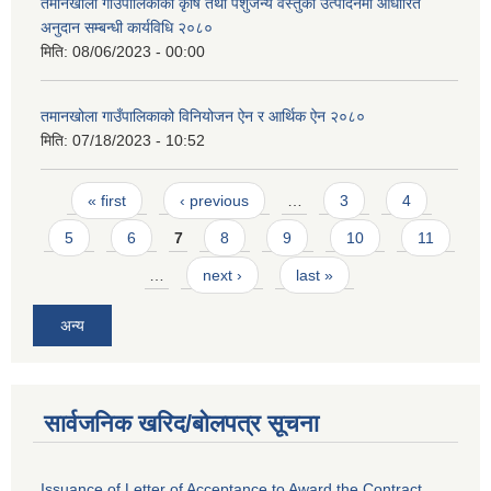
तमानखोला गाउँपालिकाको कृषि तथा पशुजन्य वस्तुको उत्पादनमा आधारित
अनुदान सम्बन्धी कार्यविधि २०८०
मिति:
08/06/2023 - 00:00
तमानखोला गाउँपालिकाको विनियोजन ऐन र आर्थिक ऐन २०८०
मिति:
07/18/2023 - 10:52
Pages
« first
‹ previous
…
3
4
5
6
7
8
9
10
11
…
next ›
last »
अन्य
सार्वजनिक खरिद/बोलपत्र सूचना
Issuance of Letter of Acceptance to Award the Contract