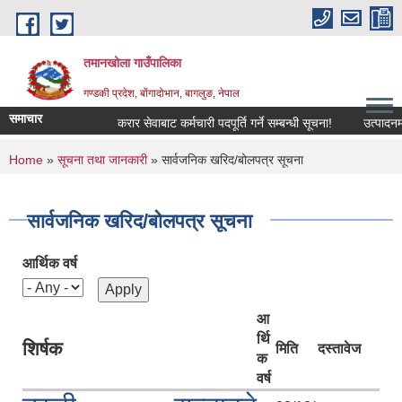
Skip to main content
तमानखोला गाउँपालिका
गण्डकी प्रदेश, बोंगादोभान, बागलुङ, नेपाल
समाचार
करार सेवाबाट कर्मचारी पदपूर्ति गर्ने सम्बन्धी सूचना!
उत्पादनमा आधा
You are here
Home
»
सूचना तथा जानकारी
» सार्वजनिक खरिद/बोलपत्र सूचना
सार्वजनिक खरिद/बोलपत्र सूचना
आर्थिक वर्ष
आ
र्थि
शिर्षक
मिति
दस्तावेज
क
वर्ष