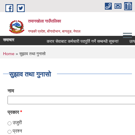
Skip to main content
तमानखोला गाउँपालिका
गण्डकी प्रदेश, बोंगादोभान, बागलुङ, नेपाल
समाचार
करार सेवाबाट कर्मचारी पदपूर्ति गर्ने सम्बन्धी सूचना!
उत्पादनम
You are here
Home
» सुझाव तथा गुनासो
सुझाव तथा गुनासो
नाम
प्रकार
*
उजुरी
प्रश्न