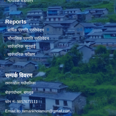
नागरिक वडापत्र
Reports
वार्षिक प्रगति प्रतिवेदन
चौमासिक प्रगति प्रतिवेदन
सार्वजनिक सुनुवाई
सार्वजनिक परीक्षण
सम्पर्क विवरण
तमानखोला गाउँपालिका
बोङ्गादोभान, बागलुङ
फोन नंः 9857671111
Email:
ito.tamankholamun@gmail.com
,