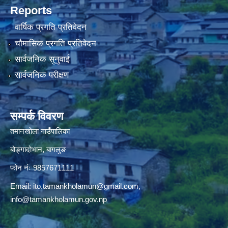
Reports
वार्षिक प्रगति प्रतिवेदन
चौमासिक प्रगति प्रतिवेदन
सार्वजनिक सुनुवाई
सार्वजनिक परीक्षण
सम्पर्क विवरण
तमानखोला गाउँपालिका
बोङ्गादोभान, बागलुङ
फोन नंः 9857671111
Email:
ito.tamankholamun@gmail.com
,
info@tamankholamun.gov.np