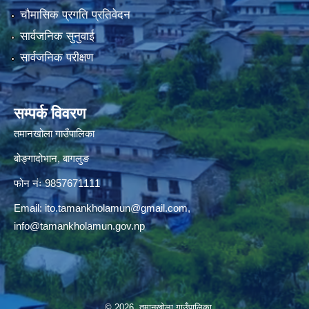
चौमासिक प्रगति प्रतिवेदन
सार्वजनिक सुनुवाई
सार्वजनिक परीक्षण
सम्पर्क विवरण
तमानखोला गाउँपालिका
बोङ्गादोभान, बागलुङ
फोन नंः 9857671111
Email:
ito.tamankholamun@gmail.com
,
info@tamankholamun.gov.np
© 2026 तमानखोला गाउँपालिका