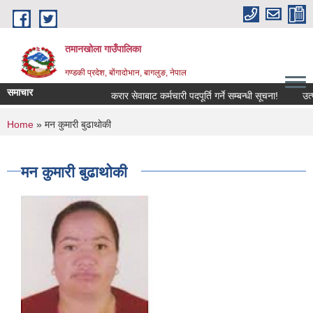
Skip to main content
तमानखोला गाउँपालिका
गण्डकी प्रदेश, बोंगादोभान, बागलुङ, नेपाल
समाचार
करार सेवाबाट कर्मचारी पदपूर्ति गर्ने सम्बन्धी सूचना!
उत्पादन
You are here
Home
» मन कुमारी बुढाथाेकी
मन कुमारी बुढाथाेकी