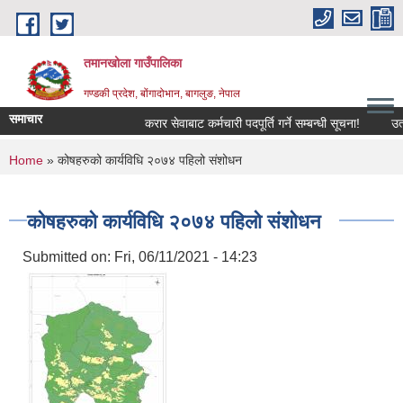
Skip to main content
तमानखोला गाउँपालिका
गण्डकी प्रदेश, बोंगादोभान, बागलुङ, नेपाल
समाचार
करार सेवाबाट कर्मचारी पदपूर्ति गर्ने सम्बन्धी सूचना!
उत्पादन
You are here
Home
» कोषहरुको कार्यविधि २०७४ पहिलो संशोधन
कोषहरुको कार्यविधि २०७४ पहिलो संशोधन
Submitted on:
Fri, 06/11/2021 - 14:23