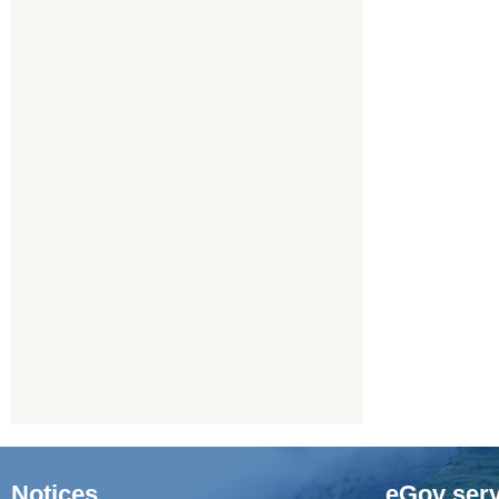
Notices
eGov serv