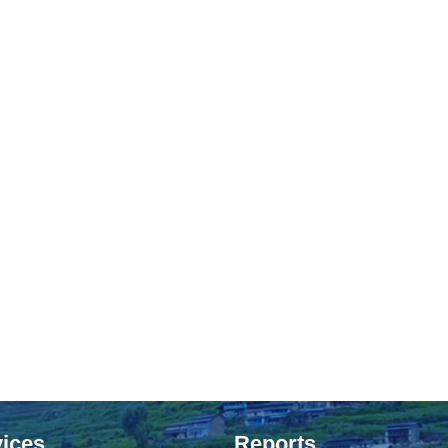
ices
Reports