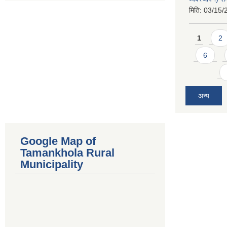
मिति:
03/15/
Pages
1
2
6
अन्य
Google Map of
Tamankhola Rural
Municipality