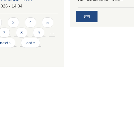
2026 - 14:04
अन्य
3
4
5
7
8
9
…
next ›
last »