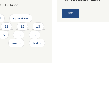
2021 - 14:33
अन्य
t
‹ previous
…
11
12
13
15
16
17
…
next ›
last »