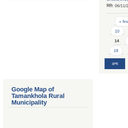
मिति:
06/11/
Pages
« firs
10
14
18
अन्य
Google Map of
Tamankhola Rural
Municipality