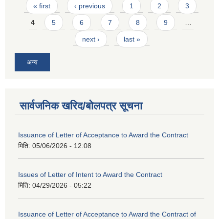
Pages
« first
‹ previous
1
2
3
4
5
6
7
8
9
…
next ›
last »
अन्य
सार्वजनिक खरिद/बोलपत्र सूचना
Issuance of Letter of Acceptance to Award the Contract
मिति:
05/06/2026 - 12:08
Issues of Letter of Intent to Award the Contract
मिति:
04/29/2026 - 05:22
Issuance of Letter of Acceptance to Award the Contract of